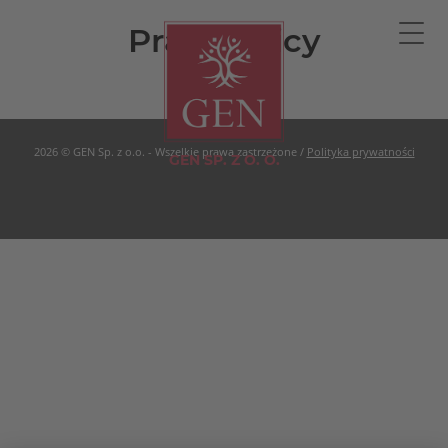
Pracownicy
2026 © GEN Sp. z o.o. - Wszelkie prawa zastrzeżone /
Polityka prywatności
GEN SP. Z O. O.