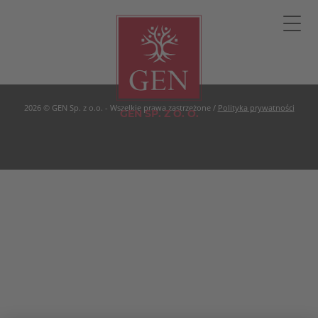
Opinie
2026 © GEN Sp. z o.o. - Wszelkie prawa zastrzeżone /
Polityka prywatności
GEN SP. Z O. O.